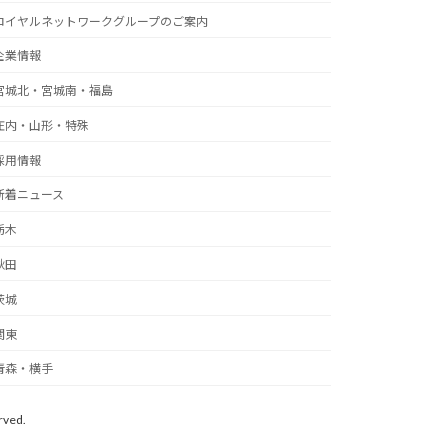
ロイヤルネットワークグループのご案内
企業情報
宮城北・宮城南・福島
庄内・山形・特殊
採用情報
新着ニュース
栃木
秋田
茨城
関東
青森・横手
ved.