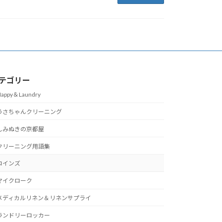
テゴリー
appy＆Laundry
うさちゃんクリーニング
しみぬきの京都屋
クリーニング用語集
コインズ
マイクローク
メディカルリネン＆リネンサプライ
ランドリーロッカー