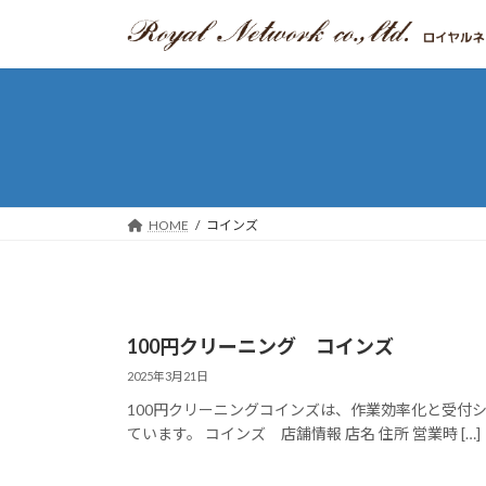
コ
ナ
ン
ビ
テ
ゲ
ン
ー
ツ
シ
へ
ョ
ス
ン
キ
に
ッ
移
HOME
コインズ
プ
動
100円クリーニング コインズ
2025年3月21日
100円クリーニングコインズは、作業効率化と受付シ
ています。 コインズ 店舗情報 店名 住所 営業時 […]