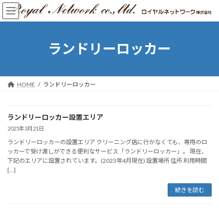
コ
ナ
ン
ビ
テ
ゲ
ン
ー
ツ
シ
ランドリーロッカー
へ
ョ
ス
ン
キ
に
ッ
移
HOME
ランドリーロッカー
プ
動
ランドリーロッカー設置エリア
2025年3月21日
ランドリーロッカーの設置エリア クリーニング店に行かなくても、専用のロ
ッカーで受け渡しができる便利なサービス「ランドリーロッカー」。 現在、
下記のエリアに設置されています。(2023年4月現在) 設置場所 住所 利用時間
[…]
続きを読む