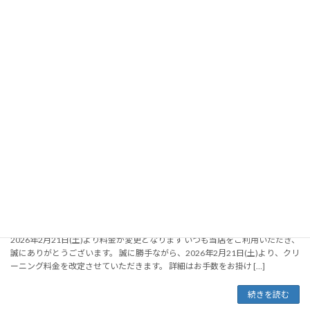
日（土）～6月10日（水）まで 春の目玉は「山形ご当地麺」 毎年この季節に
[…]
続きを読む
古河店がオープン
2026年3月12日
茨城県古河市に、うさちゃんクリーニングの新しい店舗、古河店がオープン
しました。 店舗情報 住所 古河市小堤2124-3 TEL 0280-33-7712 営業時間 9:00
～20:00 定休日 木曜日 仕上がり時間 お預 […]
続きを読む
【ご案内】料金改定のお知らせ
2026年3月12日
2026年2月21日(土)より料金が変更となります いつも当店をご利用いただき、
誠にありがとうございます。 誠に勝手ながら、2026年2月21日(土)より、クリ
ーニング料金を改定させていただきます。 詳細はお手数をお掛け […]
続きを読む