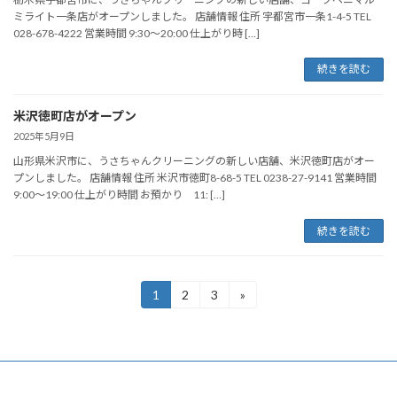
ミライト一条店がオープンしました。 店舗情報 住所 宇都宮市一条1-4-5 TEL
028-678-4222 営業時間 9:30～20:00 仕上がり時 […]
続きを読む
米沢徳町店がオープン
2025年5月9日
山形県米沢市に、うさちゃんクリーニングの新しい店舗、米沢徳町店がオー
プンしました。 店舗情報 住所 米沢市徳町8-68-5 TEL 0238-27-9141 営業時間
9:00～19:00 仕上がり時間 お預かり 11: […]
続きを読む
投
1
2
3
»
固
固
固
定
定
定
稿
ペ
ペ
ペ
ー
ー
ー
の
ジ
ジ
ジ
ペ